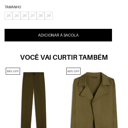
TAMANHO
34
35
36
37
38
39
ADICIONAR À SACOLA
VOCÊ VAI CURTIR TAMBÉM
68% OFF
60% OFF