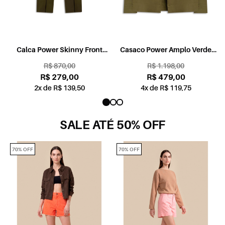
e
Calca Power Skinny Front
Casaco Power Amplo Verde
Verde Oliva
Oliva
R$ 870,00
R$ 1.198,00
R$ 279,00
R$ 479,00
2x de R$ 139,50
4x de R$ 119,75
SALE ATÉ 50% OFF
70% OFF
70% OFF