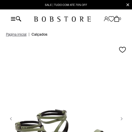
✕
SALE | TUDO COM ATÉ 70% OFF
0
Página inicial
|
Calçados