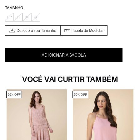
TAMANHO
PP
P
M
G
Descubra seu Tamanho
Tabela de Medidas
ADICIONAR À SACOLA
VOCÊ VAI CURTIR TAMBÉM
55% OFF
50% OFF