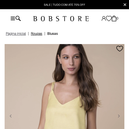
✕
SALE | TUDO COM ATÉ 70% OFF
0
Página inicial
|
Roupas
|
Blusas