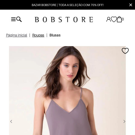
✕
BAZAR BOBSTORE | TODA A SELEÇÃO COM 70% OFF!
0
Página inicial
|
Roupas
|
Blusas