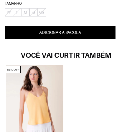
TAMANHO
PP
P
M
G
GG
ADICIONAR À SACOLA
VOCÊ VAI CURTIR TAMBÉM
55% OFF