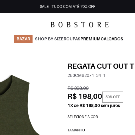
SALE | TUDO COM ATÉ 70% OFF
BAZAR
SHOP BY SIZE
ROUPAS
PREMIUM
CALÇADOS
REGATA CUT OUT T
2B3CMB2071_34_1
R$ 398,00
R$ 198,00
50% OFF
1X de R$ 198,00 sem juros
SELECIONE A COR:
TAMANHO