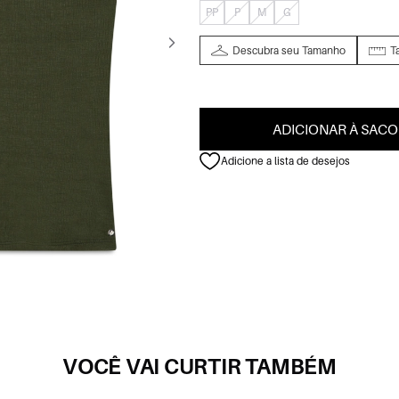
PP
P
M
G
Descubra seu Tamanho
T
ADICIONAR À SACO
Adicione a lista de desejos
VOCÊ VAI CURTIR TAMBÉM