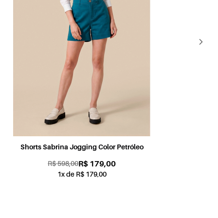
Shorts Sabrina Jogging Color Petróleo
Sh
R$ 179,00
R$ 598,00
1x de R$ 179,00