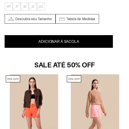
PP
P
M
G
GG
Descubra seu Tamanho
Tabela de Medidas
ADICIONAR À SACOLA
SALE ATÉ 50% OFF
70% OFF
70% OFF