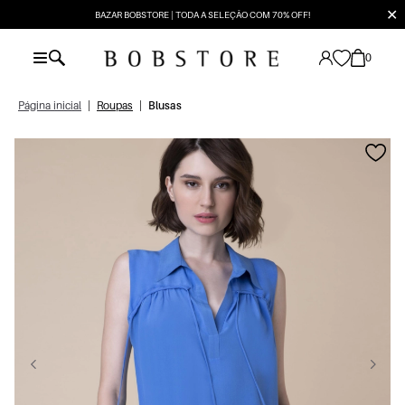
✕
BAZAR BOBSTORE | TODA A SELEÇÃO COM 70% OFF!
0
Página inicial
|
Roupas
|
Blusas