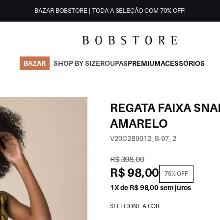
BAZAR BOBSTORE | TODA A SELEÇÃO COM 70% OFF!
BAZAR
SHOP BY SIZE
ROUPAS
PREMIUM
ACESSÓRIOS
REGATA FAIXA SN
AMARELO
V20C2B9012_B-97_2
R$ 398,00
R$ 98,00
75% OFF
1X de R$ 98,00 sem juros
SELECIONE A COR: