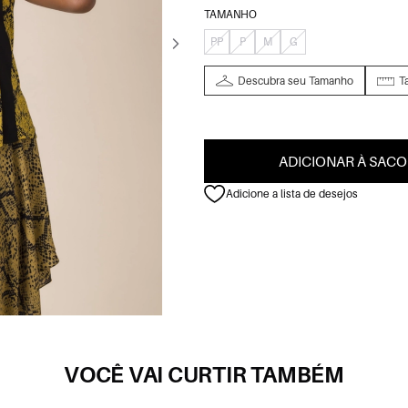
TAMANHO
PP
P
M
G
Descubra seu Tamanho
T
ADICIONAR À SACO
Adicione a lista de desejos
VOCÊ VAI CURTIR TAMBÉM