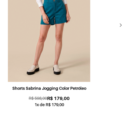
Shorts Sabrina Jogging Color Petróleo
Sh
R$ 179,00
R$ 598,00
1x de R$ 179,00