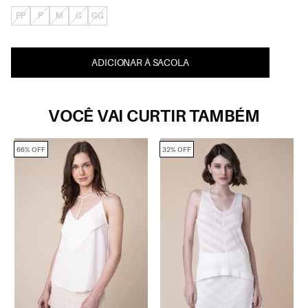
PP
P
M
G
GG
ADICIONAR À SACOLA
VOCÊ VAI CURTIR TAMBÉM
66% OFF
32% OFF