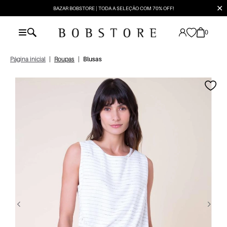
✕
BAZAR BOBSTORE | TODA A SELEÇÃO COM 70% OFF!
0
Página inicial
|
Roupas
|
Blusas