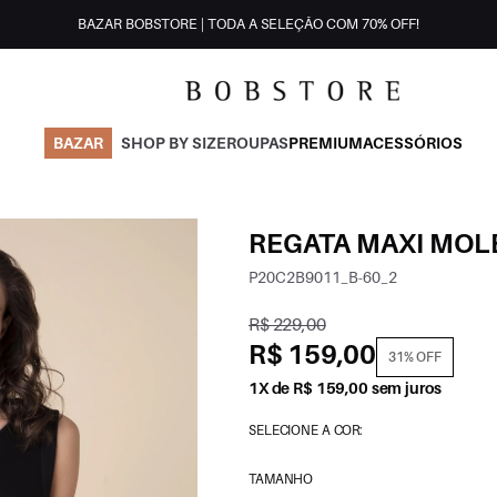
BAZAR BOBSTORE | TODA A SELEÇÃO COM 70% OFF!
BAZAR
SHOP BY SIZE
ROUPAS
PREMIUM
ACESSÓRIOS
REGATA MAXI MOL
P20C2B9011_B-60_2
R$ 229,00
R$ 159,00
31% OFF
1X de R$ 159,00 sem juros
SELECIONE A COR:
TAMANHO