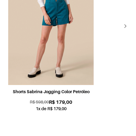
Shorts Sabrina Jogging Color Petróleo
Sh
R$ 179,00
R$ 598,00
1x de R$ 179,00