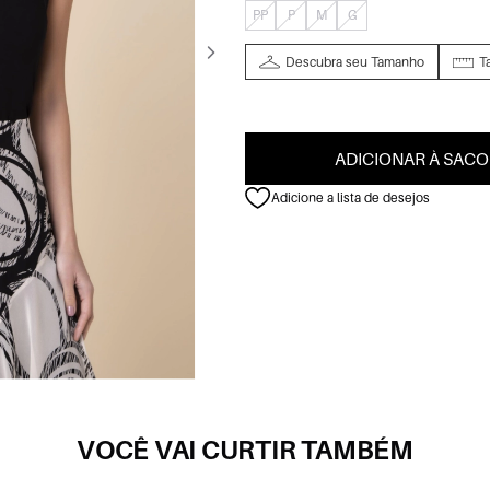
PP
P
M
G
Descubra seu Tamanho
T
ADICIONAR À SACO
Adicione a lista de desejos
VOCÊ VAI CURTIR TAMBÉM