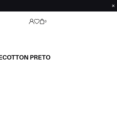
✕
0
ECOTTON PRETO