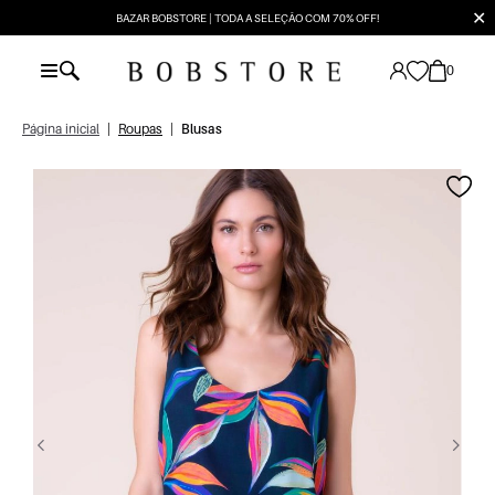
✕
BAZAR BOBSTORE | TODA A SELEÇÃO COM 70% OFF!
0
Página inicial
|
Roupas
|
Blusas