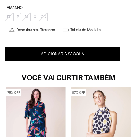
TAMANHO
PP
P
M
G
GG
Descubra seu Tamanho
Tabela de Medidas
ADICIONAR À SACOLA
VOCÊ VAI CURTIR TAMBÉM
75% OFF
87% OFF