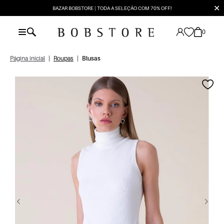
✕
BAZAR BOBSTORE | TODA A SELEÇÃO COM 70% OFF!
0
Página inicial
|
Roupas
|
Blusas