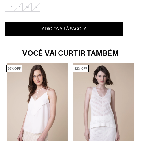
PP
P
M
G
ADICIONAR À SACOLA
VOCÊ VAI CURTIR TAMBÉM
66% OFF
32% OFF