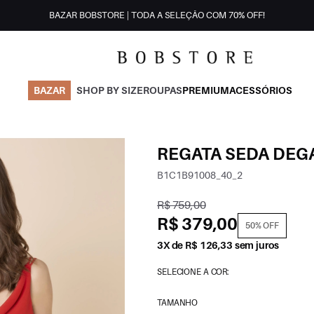
BAZAR BOBSTORE | TODA A SELEÇÃO COM 70% OFF!
BAZAR
SHOP BY SIZE
ROUPAS
PREMIUM
ACESSÓRIOS
REGATA SEDA DE
B1C1B91008_40_2
R$ 759,00
R$ 379,00
50% OFF
3X de R$ 126,33 sem juros
SELECIONE A COR:
TAMANHO