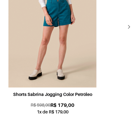
Shorts Sabrina Jogging Color Petróleo
Sh
R$ 179,00
R$ 598,00
1x de R$ 179,00