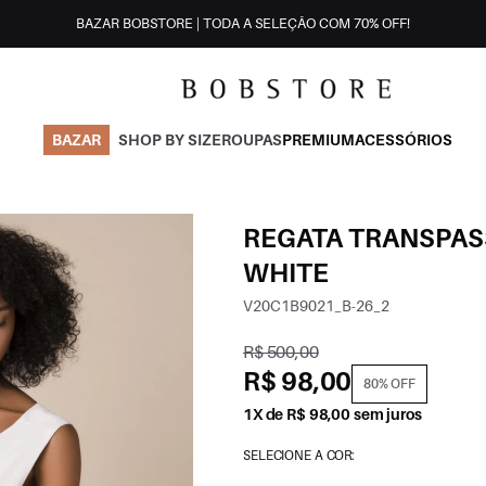
BAZAR BOBSTORE | TODA A SELEÇÃO COM 70% OFF!
BAZAR
SHOP BY SIZE
ROUPAS
PREMIUM
ACESSÓRIOS
REGATA TRANSPASS
WHITE
V20C1B9021_B-26_2
R$ 500,00
R$ 98,00
80% OFF
1X de R$ 98,00 sem juros
SELECIONE A COR: