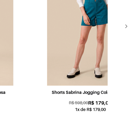
Shorts Sabrina Jogging Color Petróleo
Sh
R$ 179,00
R$ 598,00
1x de R$ 179,00