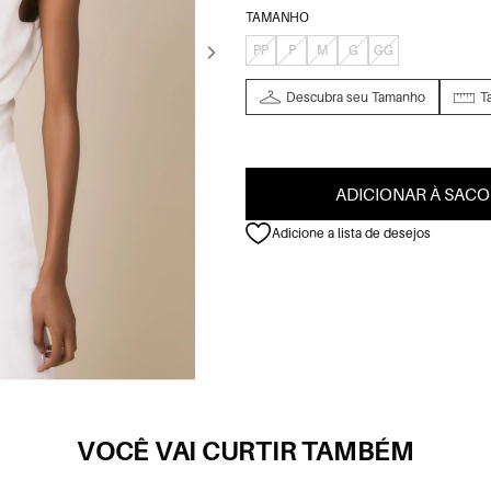
TAMANHO
PP
P
M
G
GG
Descubra seu Tamanho
T
ADICIONAR À SACO
Adicione a lista de desejos
VOCÊ VAI CURTIR TAMBÉM