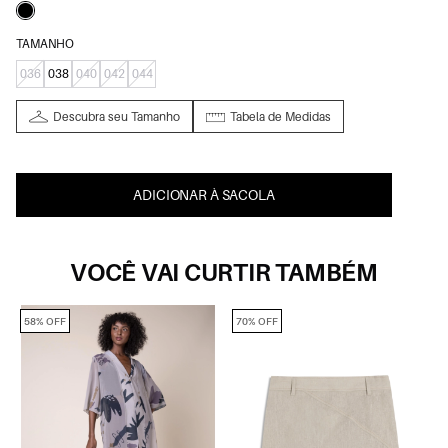
TAMANHO
036
038
040
042
044
Descubra seu Tamanho
Tabela de Medidas
ADICIONAR À SACOLA
VOCÊ VAI CURTIR TAMBÉM
58% OFF
70% OFF