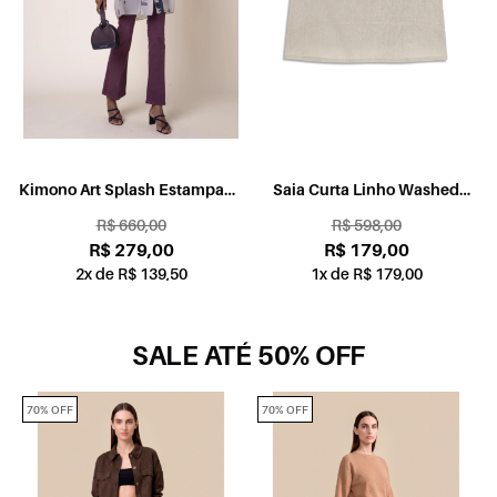
o
Kimono Art Splash Estampado
Saia Curta Linho Washed
Bege
Bege
R$ 660,00
R$ 598,00
R$ 279,00
R$ 179,00
2x de R$ 139,50
1x de R$ 179,00
SALE ATÉ 50% OFF
70% OFF
70% OFF