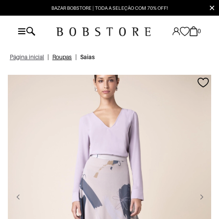
✕
BAZAR BOBSTORE | TODA A SELEÇÃO COM 70% OFF!
0
Página inicial
|
Roupas
|
Saias