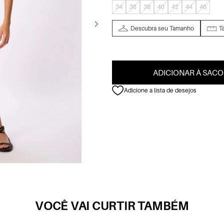
34
36
38
40
42
44
46
Descubra seu Tamanho
T
ADICIONAR À SACO
Adicione a lista de desejos
VOCÊ VAI CURTIR TAMBÉM