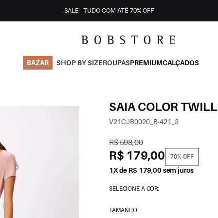
SALE | TUDO COM ATÉ 70% OFF
BAZAR
SHOP BY SIZE
ROUPAS
PREMIUM
CALÇADOS
SAIA COLOR TWILL
V21CJB0020_B-421_3
R$ 598,00
R$ 179,00
70% OFF
1X de R$ 179,00 sem juros
SELECIONE A COR:
TAMANHO