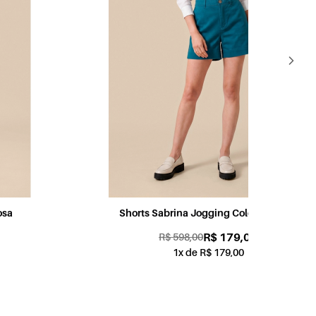
Shorts Sabrina Jogging Color Petróleo
Sh
R$ 179,00
R$ 598,00
1x de R$ 179,00