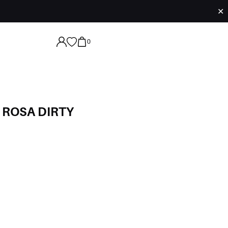
✕
0
 ROSA DIRTY