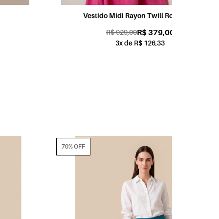
Vestido Midi Rayon Twill Rosa Dirty
R$ 379,00
R$ 929,00
3x de R$ 126,33
70% OFF
70% OFF