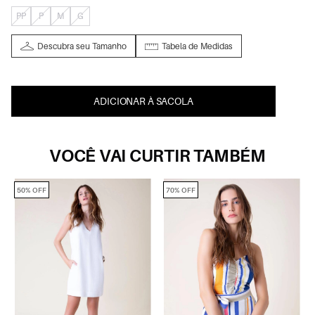
PP
P
M
G
Descubra seu Tamanho
Tabela de Medidas
ADICIONAR À SACOLA
VOCÊ VAI CURTIR TAMBÉM
50% OFF
70% OFF