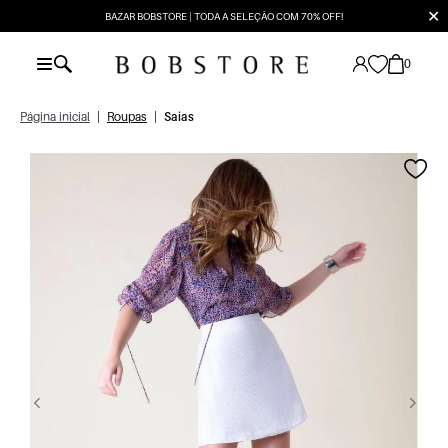
✕
BAZAR BOBSTORE | TODA A SELEÇÃO COM 70% OFF!
0
Página inicial
|
Roupas
|
Saias