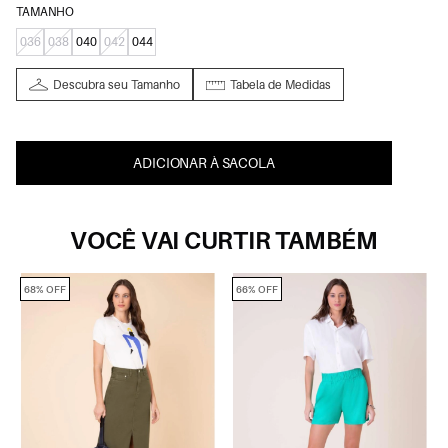
TAMANHO
036
038
040
042
044
Descubra seu Tamanho
Tabela de Medidas
ADICIONAR À SACOLA
VOCÊ VAI CURTIR TAMBÉM
66% OFF
67% OFF