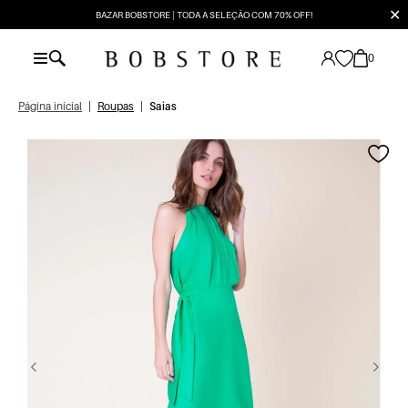
✕
BAZAR BOBSTORE | TODA A SELEÇÃO COM 70% OFF!
0
Página inicial
|
Roupas
|
Saias