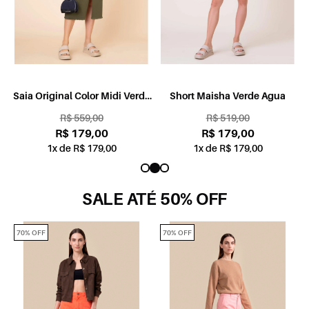
e
Short Maisha Verde Agua
Saia Garden Midi Camadas
Branco
R$ 519,00
R$ 840,00
R$ 179,00
R$ 279,00
1x de R$ 179,00
2x de R$ 139,50
SALE ATÉ 50% OFF
70% OFF
70% OFF