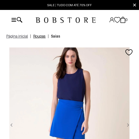
✕
SALE | TUDO COM ATÉ 70% OFF
0
Página inicial
|
Roupas
|
Saias