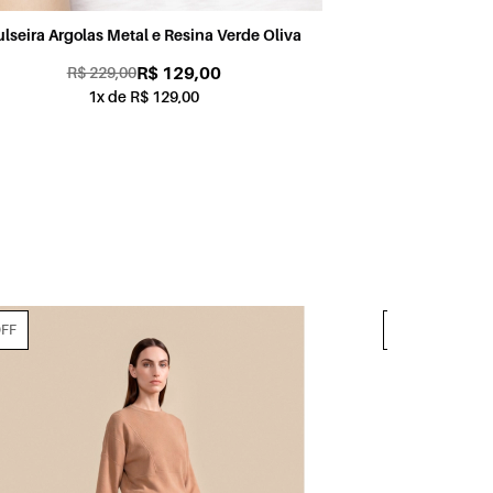
Saia Chiffon Flower Power Preto
R$ 179,00
R$ 859,00
1x de R$ 179,00
70% OFF
70% OFF