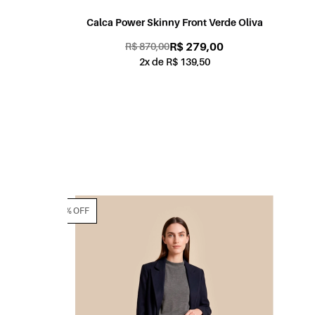
iva
Casaco Power Amplo Verde Oliva
R$ 479,00
R$ 1.198,00
4x de R$ 119,75
70% OFF