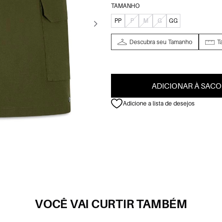
TAMANHO
PP
P
M
G
GG
Descubra seu Tamanho
T
ADICIONAR À SACO
Adicione a lista de desejos
VOCÊ VAI CURTIR TAMBÉM