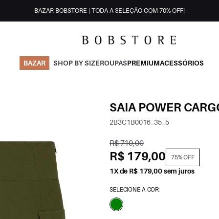
BAZAR BOBSTORE | TODA A SELEÇÃO COM 70% OFF!
BAZAR
SHOP BY SIZE
ROUPAS
PREMIUM
ACESSÓRIOS
SAIA POWER CARG
2B3C1B0016_35_5
R$ 719,00
R$ 179,00
75% OFF
1X de R$ 179,00 sem juros
SELECIONE A COR: