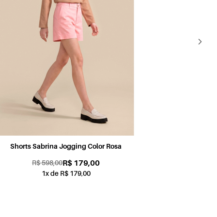
Shorts Sabrina Jogging Color Petróleo
Sh
R$ 179,00
R$ 598,00
1x de R$ 179,00