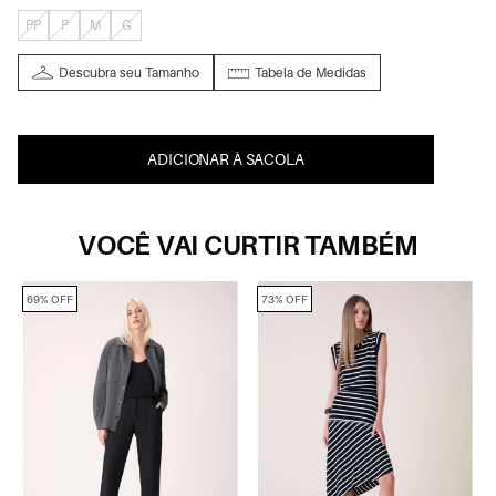
PP
P
M
G
Descubra seu Tamanho
Tabela de Medidas
ADICIONAR À SACOLA
VOCÊ VAI CURTIR TAMBÉM
69% OFF
73% OFF