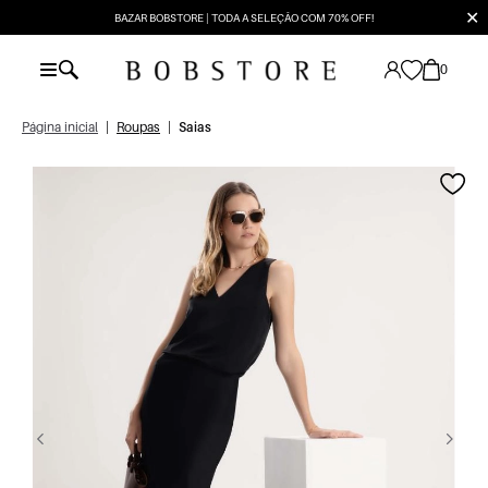
✕
BAZAR BOBSTORE | TODA A SELEÇÃO COM 70% OFF!
0
Página inicial
|
Roupas
|
Saias