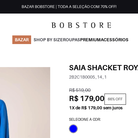
BAZAR BOBSTORE | TODA A SELEÇÃO COM 70% OFF!
BAZAR
SHOP BY SIZE
ROUPAS
PREMIUM
ACESSÓRIOS
SAIA SHACKET RO
2B2C1B0005_14_1
R$ 519,00
R$ 179,00
66% OFF
1X de R$ 179,00 sem juros
SELECIONE A COR: