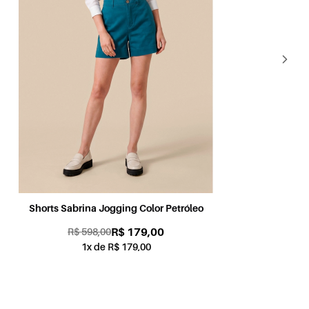
Shorts Sabrina Jogging Color Petróleo
Sh
R$ 179,00
R$ 598,00
1x de R$ 179,00