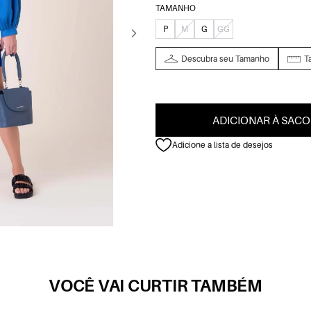
TAMANHO
P
M
G
GG
Descubra seu Tamanho
T
ADICIONAR À SACO
Adicione a lista de desejos
VOCÊ VAI CURTIR TAMBÉM