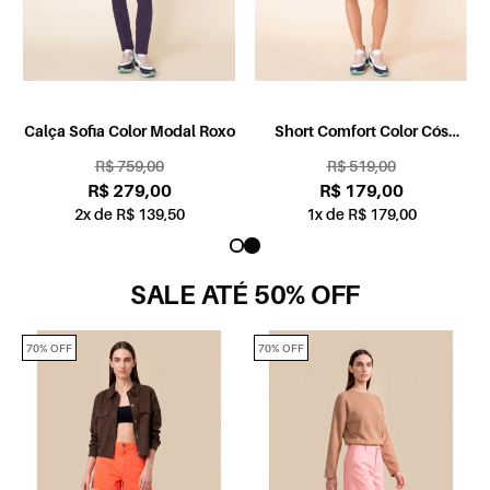
Calça Sofia Color Modal Roxo
Short Comfort Color Cós
S
Assimétrico Laranja
R$ 759,00
R$ 519,00
R$ 279,00
R$ 179,00
2x de R$ 139,50
1x de R$ 179,00
SALE ATÉ 50% OFF
70% OFF
70% OFF