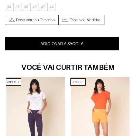
34
36
38
40
42
44
Descubra seu Tamanho
Tabela de Medidas
ADICIONAR À SACOLA
VOCÊ VAI CURTIR TAMBÉM
63% OFF
66% OFF