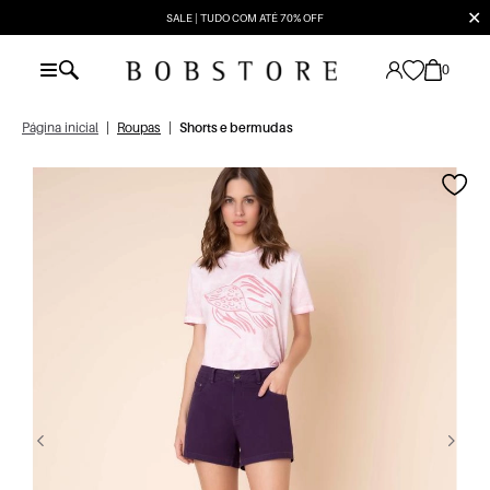
✕
SALE | TUDO COM ATÉ 70% OFF
0
Página inicial
|
Roupas
|
Shorts e bermudas