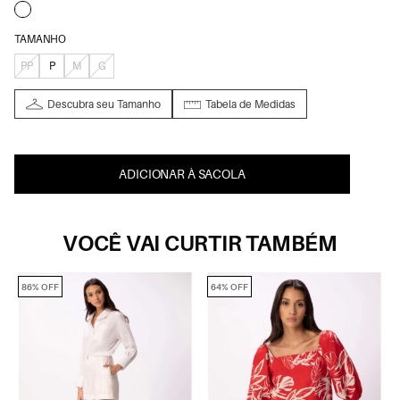
TAMANHO
PP
P
M
G
Descubra seu Tamanho
Tabela de Medidas
ADICIONAR À SACOLA
VOCÊ VAI CURTIR TAMBÉM
86% OFF
64% OFF