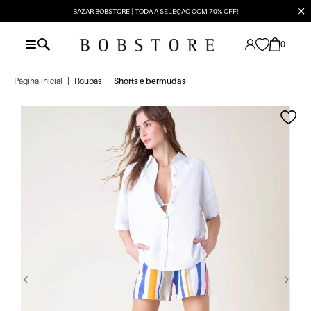
✕
BAZAR BOBSTORE | TODA A SELEÇÃO COM 70% OFF!
0
Página inicial
|
Roupas
|
Shorts e bermudas