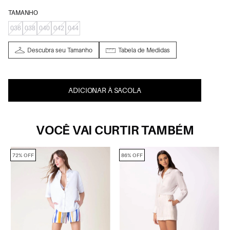
TAMANHO
036
038
040
042
044
Descubra seu Tamanho
Tabela de Medidas
ADICIONAR À SACOLA
VOCÊ VAI CURTIR TAMBÉM
72% OFF
86% OFF