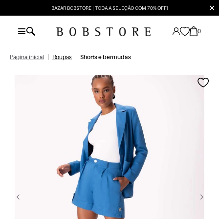
✕
BAZAR BOBSTORE | TODA A SELEÇÃO COM 70% OFF!
0
Página inicial
|
Roupas
|
Shorts e bermudas