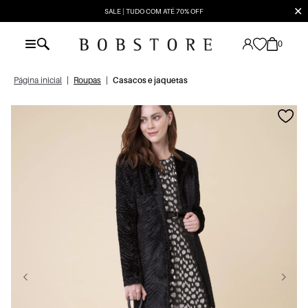
✕
SALE | TUDO COM ATÉ 70% OFF
0
Página inicial
|
Roupas
|
Casacos e jaquetas