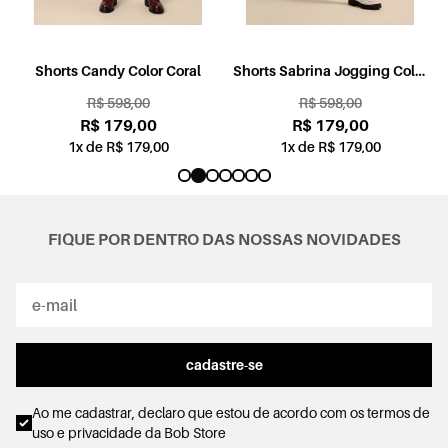
l
Shorts Candy Color Coral
Shorts Sabrina Jogging Color
Rosa
R$ 598,00
R$ 598,00
R$ 179,00
R$ 179,00
1x de R$ 179,00
1x de R$ 179,00
FIQUE POR DENTRO DAS NOSSAS NOVIDADES
cadastre-se
Ao me cadastrar, declaro que estou de acordo com os
termos de
uso e privacidade
da Bob Store