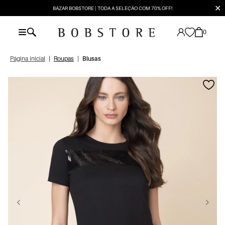
✕
BAZAR BOBSTORE | TODA A SELEÇÃO COM 70% OFF!
0
Página inicial
|
Roupas
|
Blusas