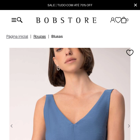
✕
SALE | TUDO COM ATÉ 70% OFF
0
Página inicial
|
Roupas
|
Blusas