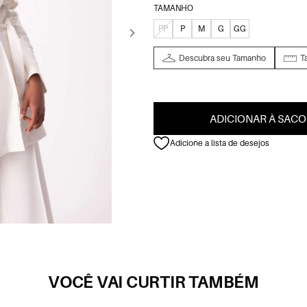
TAMANHO
PP
P
M
G
GG
Descubra seu Tamanho
T
ADICIONAR À SACO
Adicione a lista de desejos
VOCÊ VAI CURTIR TAMBÉM