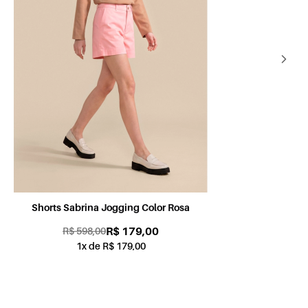
Shorts Sabrina Jogging Color Petróleo
Sh
R$ 179,00
R$ 598,00
1x de R$ 179,00