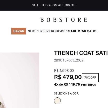
SALE | TUDO COM ATÉ 70% OFF
BAZAR
SHOP BY SIZE
ROUPAS
PREMIUM
CALÇADOS
TRENCH COAT SATI
2B3C1B7003_26_2
R$ 1.598,00
R$ 479,00
70% OFF
4X de R$ 119,75 sem juros
SELECIONE A COR: