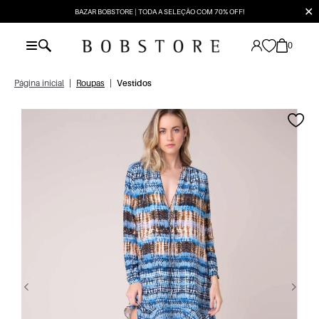
✕
BAZAR BOBSTORE | TODA A SELEÇÃO COM 70% OFF!
0
Página inicial
|
Roupas
|
Vestidos