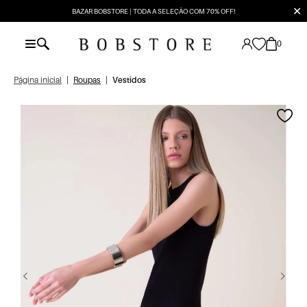
✕
BAZAR BOBSTORE | TODA A SELEÇÃO COM 70% OFF!
0
Página inicial
|
Roupas
|
Vestidos