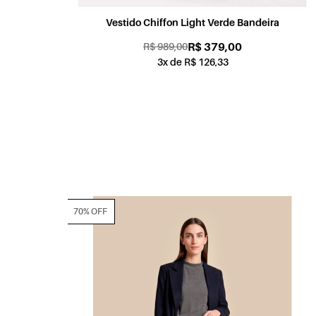
ira
Vestido Light Touch Decote Bata Verde Bandeira
R$ 379,00
R$ 959,00
3x de R$ 126,33
70% OFF