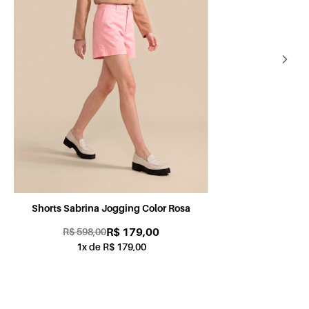
Shorts Sabrina Jogging Color Petróleo
Sh
R$ 179,00
R$ 598,00
1x de R$ 179,00