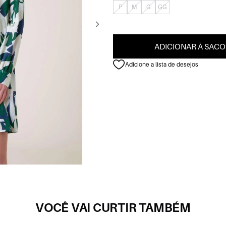
P
M
G
GG
ADICIONAR À SACO
Adicione a lista de desejos
VOCÊ VAI CURTIR TAMBÉM