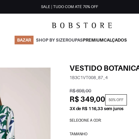
SALE | TUDO COM ATÉ 70% OFF
BAZAR
SHOP BY SIZE
ROUPAS
PREMIUM
CALÇADOS
VESTIDO BOTANIC
1B3C1VT008_87_4
R$ 698,00
R$ 349,00
50% OFF
3X de R$ 116,33 sem juros
SELECIONE A COR:
TAMANHO