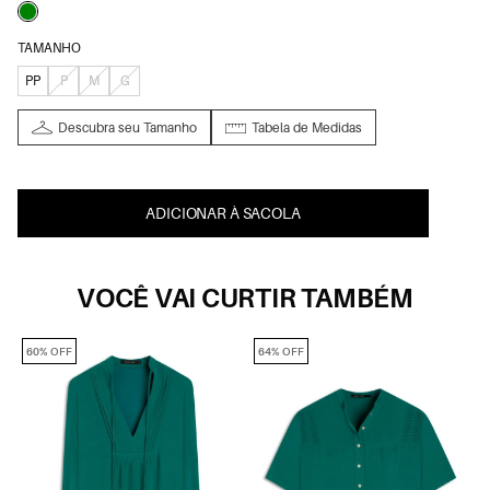
TAMANHO
PP
P
M
G
Descubra seu Tamanho
Tabela de Medidas
ADICIONAR À SACOLA
VOCÊ VAI CURTIR TAMBÉM
60% OFF
64% OFF