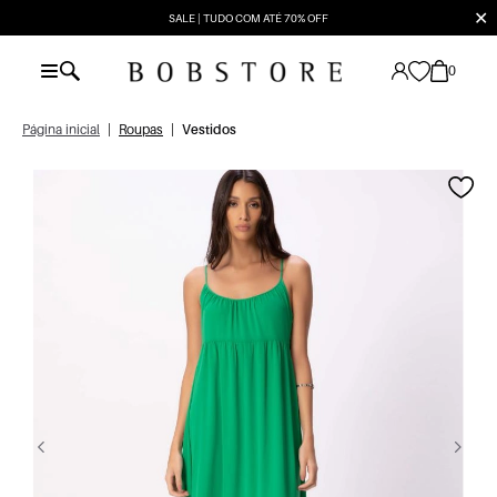
✕
SALE | TUDO COM ATÉ 70% OFF
0
Página inicial
|
Roupas
|
Vestidos