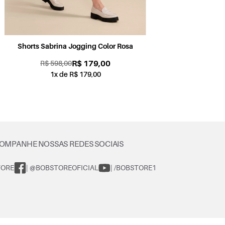
Shorts Sabrina Jogging Color Petróleo
Sh
R$ 179,00
R$ 598,00
1x de R$ 179,00
OMPANHE NOSSAS REDES SOCIAIS
TORE
| @BOBSTOREOFICIAL
| /BOBSTORE1