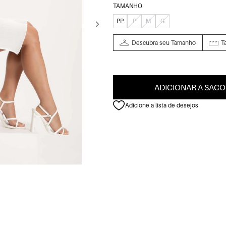
TAMANHO
PP
P
M
G
Descubra seu Tamanho
T
ADICIONAR À SACO
Adicione a lista de desejos