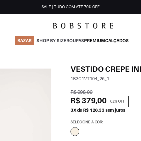
SALE | TUDO COM ATÉ 70% OFF
BAZAR
SHOP BY SIZE
ROUPAS
PREMIUM
CALÇADOS
VESTIDO CREPE IN
1B3C1VT104_26_1
R$ 998,00
R$ 379,00
62% OFF
3X de R$ 126,33 sem juros
SELECIONE A COR: