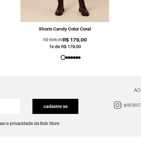
Shorts Sabrina Jogging Color Rosa
R$ 179,00
R$ 598,00
1x de R$ 179,00
AC
| @BOBS
cadastre-se
uso e privacidade
da Bob Store