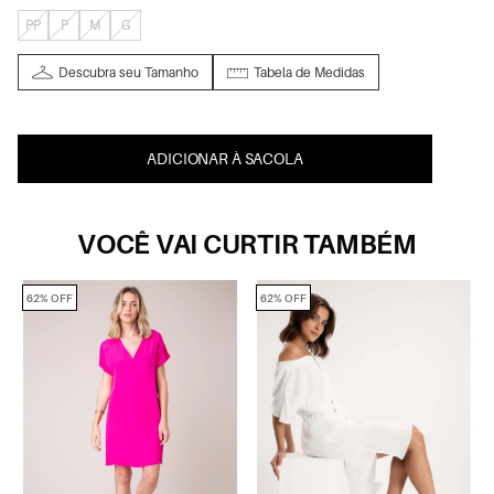
PP
P
M
G
Descubra seu Tamanho
Tabela de Medidas
ADICIONAR À SACOLA
VOCÊ VAI CURTIR TAMBÉM
62% OFF
62% OFF