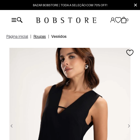
✕
BAZAR BOBSTORE | TODA A SELEÇÃO COM 70% OFF!
0
Página inicial
|
Roupas
|
Vestidos