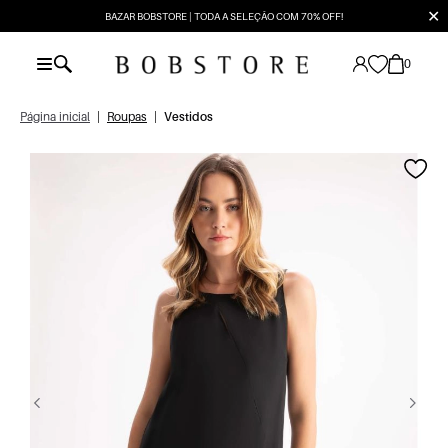
✕
BAZAR BOBSTORE | TODA A SELEÇÃO COM 70% OFF!
0
Página inicial
|
Roupas
|
Vestidos