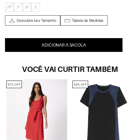
PP
P
M
G
Descubra seu Tamanho
Tabela de Medidas
ADICIONAR À SACOLA
VOCÊ VAI CURTIR TAMBÉM
57% OFF
53% OFF