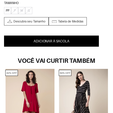
TAMANHO
PP
P
M
G
Descubra seu Tamanho
Tabela de Medidas
ADICIONAR À SACOLA
VOCÊ VAI CURTIR TAMBÉM
42% OFF
50% OFF