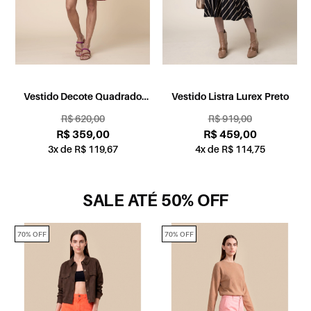
e
Vestido Decote Quadrado
Vestido Listra Lurex Preto
Rolote Vermelho
R$ 620,00
R$ 919,00
R$ 359,00
R$ 459,00
3x de R$ 119,67
4x de R$ 114,75
SALE ATÉ 50% OFF
70% OFF
70% OFF