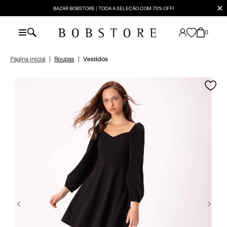
✕
BAZAR BOBSTORE | TODA A SELEÇÃO COM 70% OFF!
0
Página inicial
|
Roupas
|
Vestidos