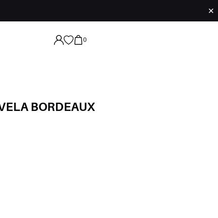
✕
0
IVELA BORDEAUX