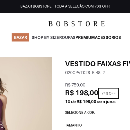
BAZAR BOBSTORE | TODA A SELEÇÃO COM 70% OFF!
BAZAR
SHOP BY SIZE
ROUPAS
PREMIUM
ACESSÓRIOS
VESTIDO FAIXAS F
O20CPVT028_B-48_2
R$ 759,00
R$ 198,00
74% OFF
1X de R$ 198,00 sem juros
SELECIONE A COR:
TAMANHO