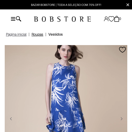
✕
BAZAR BOBSTORE | TODA A SELEÇÃO COM 70% OFF!
0
Página inicial
|
Roupas
|
Vestidos