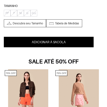
TAMANHO
PP
P
M
G
GG
Descubra seu Tamanho
Tabela de Medidas
ADICIONAR À SACOLA
SALE ATÉ 50% OFF
70% OFF
70% OFF