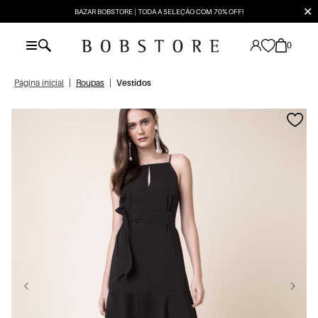
✕
BAZAR BOBSTORE | TODA A SELEÇÃO COM 70% OFF!
0
Página inicial
|
Roupas
|
Vestidos