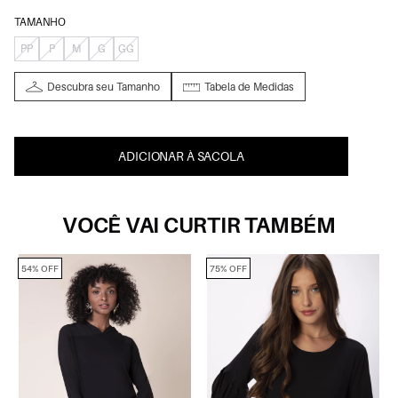
TAMANHO
PP
P
M
G
GG
Descubra seu Tamanho
Tabela de Medidas
ADICIONAR À SACOLA
VOCÊ VAI CURTIR TAMBÉM
54% OFF
75% OFF