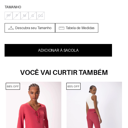
TAMANHO
PP
P
M
G
GG
Descubra seu Tamanho
Tabela de Medidas
ADICIONAR À SACOLA
VOCÊ VAI CURTIR TAMBÉM
68% OFF
65% OFF