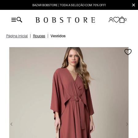
✕
BAZAR BOBSTORE | TODA A SELEÇÃO COM 70% OFF!
0
Página inicial
|
Roupas
|
Vestidos