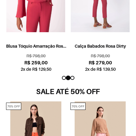
a
Blusa Tóquio Amarração Rosa
Calça Babados Rosa Dirty
Dirty
R$ 798,00
R$ 798,00
R$ 259,00
R$ 279,00
2x de R$ 129,50
2x de R$ 139,50
SALE ATÉ 50% OFF
70% OFF
70% OFF