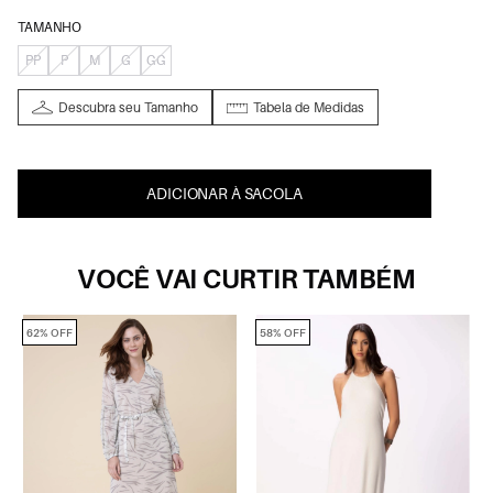
TAMANHO
PP
P
M
G
GG
Descubra seu Tamanho
Tabela de Medidas
ADICIONAR À SACOLA
VOCÊ VAI CURTIR TAMBÉM
62% OFF
58% OFF