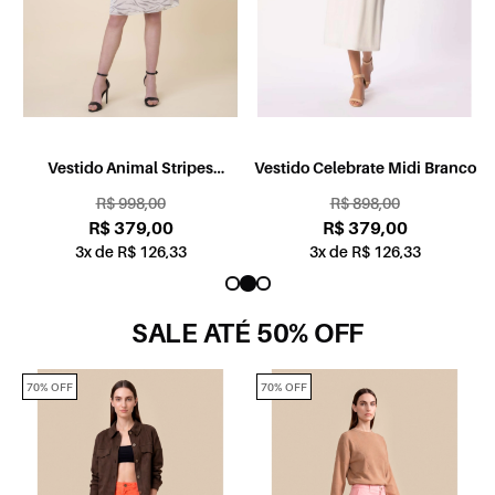
l
Vestido Animal Stripes
Vestido Celebrate Midi Branco
V
Estamp. Verde Claro
R$ 998,00
R$ 898,00
R$ 379,00
R$ 379,00
3x de R$ 126,33
3x de R$ 126,33
SALE ATÉ 50% OFF
70% OFF
70% OFF