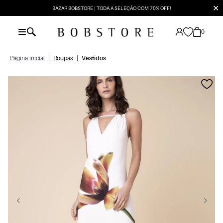
✕
BAZAR BOBSTORE | TODA A SELEÇÃO COM 70% OFF!
0
Página inicial
|
Roupas
|
Vestidos