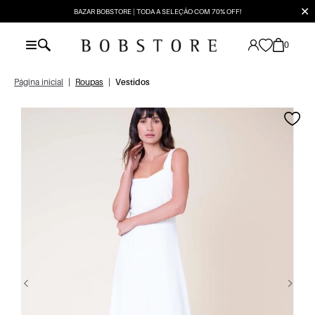
✕
BAZAR BOBSTORE | TODA A SELEÇÃO COM 70% OFF!
0
Página inicial
|
Roupas
|
Vestidos