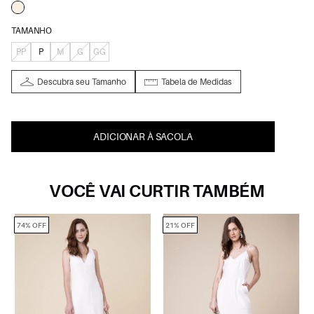
TAMANHO
PP
P
M
G
GG
Descubra seu Tamanho
Tabela de Medidas
ADICIONAR À SACOLA
VOCÊ VAI CURTIR TAMBÉM
74% OFF
21% OFF