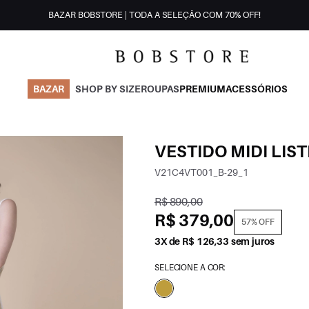
BAZAR BOBSTORE | TODA A SELEÇÃO COM 70% OFF!
BAZAR
SHOP BY SIZE
ROUPAS
PREMIUM
ACESSÓRIOS
VESTIDO MIDI LIS
V21C4VT001_B-29_1
R$ 890,00
R$ 379,00
57% OFF
3X de R$ 126,33 sem juros
SELECIONE A COR: