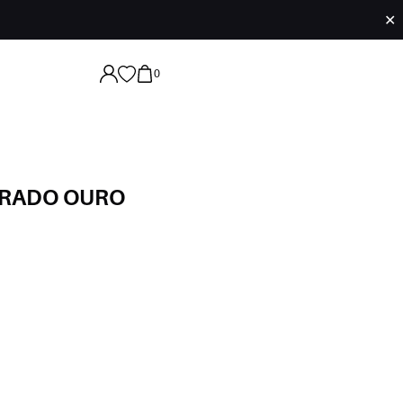
✕
0
TRADO OURO