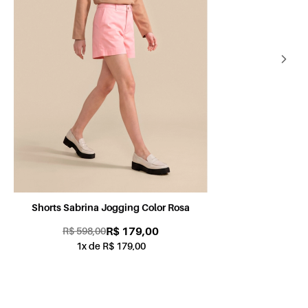
Shorts Sabrina Jogging Color Petróleo
Sh
R$ 179,00
R$ 598,00
1x de R$ 179,00