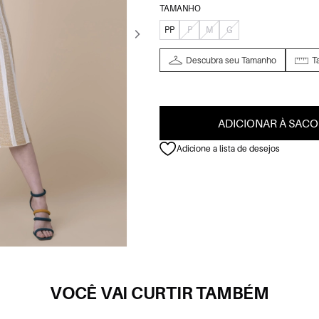
TAMANHO
PP
P
M
G
Descubra seu Tamanho
T
ADICIONAR À SACO
Adicione a lista de desejos
VOCÊ VAI CURTIR TAMBÉM