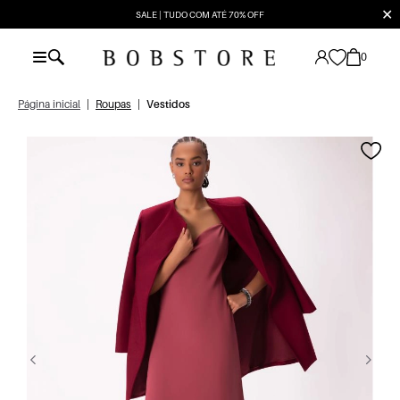
✕
SALE | TUDO COM ATÉ 70% OFF
0
Página inicial
|
Roupas
|
Vestidos