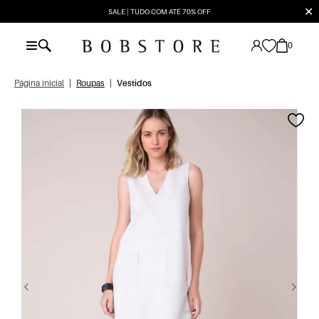
✕
SALE | TUDO COM ATÉ 70% OFF
0
Página inicial
|
Roupas
|
Vestidos