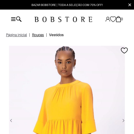
✕
BAZAR BOBSTORE | TODA A SELEÇÃO COM 70% OFF!
0
Página inicial
|
Roupas
|
Vestidos