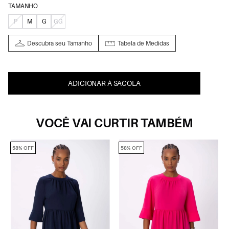
TAMANHO
P
M
G
GG
Descubra seu Tamanho
Tabela de Medidas
ADICIONAR À SACOLA
VOCÊ VAI CURTIR TAMBÉM
58% OFF
58% OFF