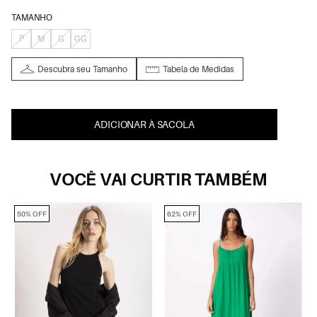
TAMANHO
P
M
G
GG
Descubra seu Tamanho
Tabela de Medidas
ADICIONAR À SACOLA
VOCÊ VAI CURTIR TAMBÉM
50% OFF
62% OFF