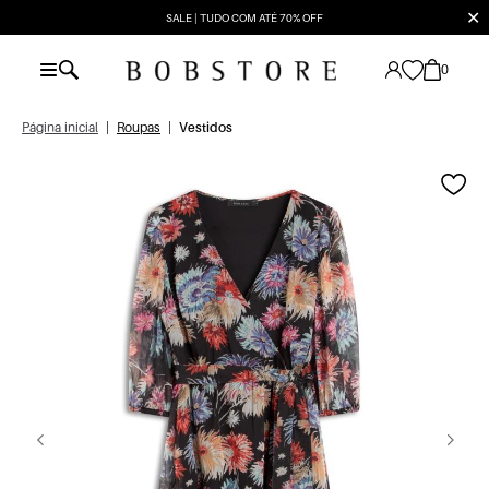
✕
SALE | TUDO COM ATÉ 70% OFF
0
Página inicial
|
Roupas
|
Vestidos