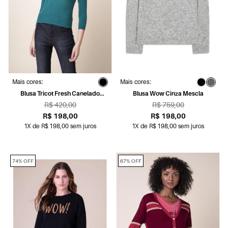
Mais cores:
Mais cores:
Blusa Tricot Fresh Canelado
Blusa Wow Cinza Mescla
Petroleo
R$ 420,00
R$ 759,00
R$ 198,00
R$ 198,00
1X de R$ 198,00 sem juros
1X de R$ 198,00 sem juros
74% OFF
67% OFF