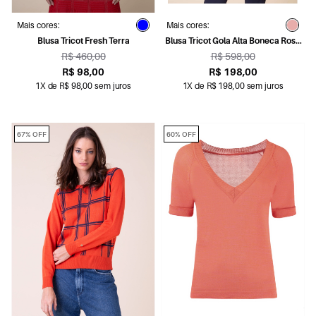
Mais cores:
Mais cores:
Blusa Tricot Fresh Terra
Blusa Tricot Gola Alta Boneca Rosa
Velho
R$ 460,00
R$ 598,00
R$ 98,00
R$ 198,00
1X de R$ 98,00 sem juros
1X de R$ 198,00 sem juros
67% OFF
60% OFF