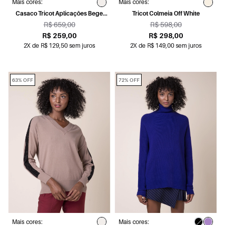
Mais cores:
Mais cores:
Casaco Tricot Aplicações Bege
Tricot Colmeia Off White
Mescla
R$ 659,00
R$ 598,00
R$ 259,00
R$ 298,00
2X de R$ 129,50 sem juros
2X de R$ 149,00 sem juros
63% OFF
72% OFF
Mais cores:
Mais cores: