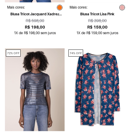
Mais cores:
Mais cores:
Blusa Tricot Jacquard Xadrez
Blusa Tricot Lisa Pink
Laranja
R$ 598,00
R$ 398,00
R$ 198,00
R$ 159,00
1X de R$ 198,00 sem juros
1X de R$ 159,00 sem juros
72% OFF
74% OFF