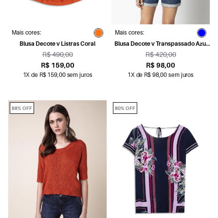
Mais cores:
Mais cores:
Blusa Decote v Listras Coral
Blusa Decote v Transpassado Azul
Seco
R$ 490,00
R$ 420,00
R$ 159,00
R$ 98,00
1X de R$ 159,00 sem juros
1X de R$ 98,00 sem juros
68% OFF
80% OFF