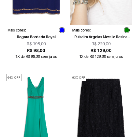
Mais cores:
Mais cores:
Regata Bordada Royal
Pulseira Argolas Metal e Resina
Verde Oliva
R$ 198,00
R$ 229,00
R$ 98,00
R$ 129,00
1X de R$ 98,00 sem juros
1X de R$ 129,00 sem juros
64% OFF
63% OFF