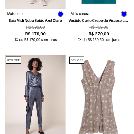
Mais cores:
Mais cores:
Saia Midi Nobu Botão Azul Claro
Vestido Curto Crepe de Viscose Liso
Old Blue
R$ 598,00
R$ 759,00
R$ 179,00
R$ 279,00
1X de R$ 179,00 sem juros
2X de R$ 139,50 sem juros
87% OFF
50% OFF