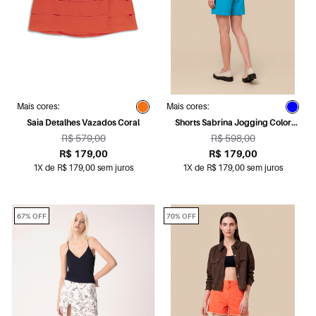
Mais cores:
Mais cores:
Saia Detalhes Vazados Coral
Shorts Sabrina Jogging Color
Turquesa
R$ 579,00
R$ 598,00
R$ 179,00
R$ 179,00
1X de R$ 179,00 sem juros
1X de R$ 179,00 sem juros
67% OFF
70% OFF