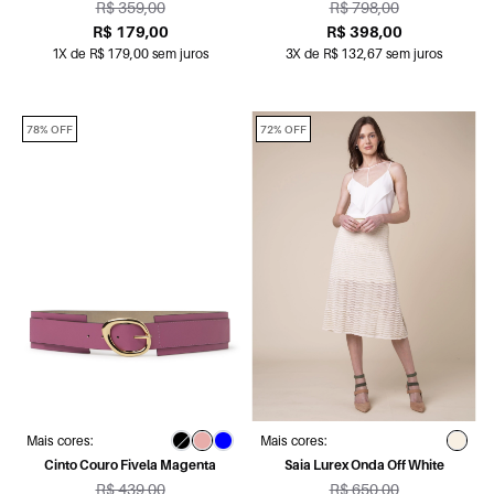
Amarelo
R$ 359,00
R$ 798,00
R$ 179,00
R$ 398,00
1X de R$ 179,00 sem juros
3X de R$ 132,67 sem juros
78% OFF
72% OFF
Mais cores:
Mais cores:
Cinto Couro Fivela Magenta
Saia Lurex Onda Off White
R$ 439,00
R$ 650,00