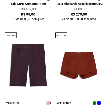
Saia Curta Camadas Preto
Saia Midi Alfaiataria Risca de Giz
Preto
R$ 459,00
R$ 808,00
R$ 98,00
R$ 279,00
1X de R$ 98,00 sem juros
2X de R$ 139,50 sem juros
50% OFF
54% OFF
Mais cores:
Mais cores: