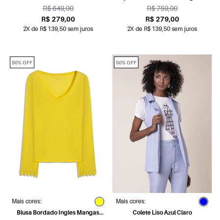
Pink
R$ 649,00
R$ 759,00
R$ 279,00
R$ 279,00
2X de R$ 139,50 sem juros
2X de R$ 139,50 sem juros
50% OFF
50% OFF
Mais cores:
Mais cores:
Blusa Bordado Ingles Mangas
Colete Liso Azul Claro