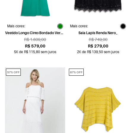
Mais cores:
Mais cores:
Vestido Longo Cinto Bordado Verde
Saia Lapis Renda Nero_
Claro
R$ 1.609,00
R$ 749,00
R$ 579,00
R$ 279,00
5X de R$ 115,80 sem juros
2X de R$ 139,50 sem juros
57% OFF
67% OFF