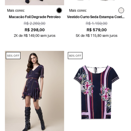
Mais cores:
Mais cores:
Macacão Foil Degrade Petroleo
Vestido Curto Seda Estampa Coelho
Mouse
R$ 2.269,00
R$ 1.159,00
R$ 298,00
R$ 579,00
2X de R$ 149,00 sem juros
5X de R$ 115,80 sem juros
55% OFF
80% OFF