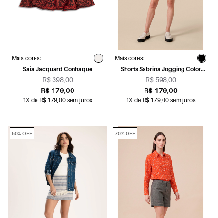
Mais cores:
Mais cores:
Saia Jacquard Conhaque
Shorts Sabrina Jogging Color
Petróleo
R$ 398,00
R$ 598,00
R$ 179,00
R$ 179,00
1X de R$ 179,00 sem juros
1X de R$ 179,00 sem juros
50% OFF
70% OFF