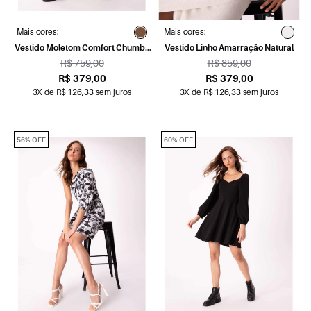
Mais cores:
Mais cores:
Vestido Moletom Comfort Chumbo
Vestido Linho Amarração Natural
Mescla
R$ 759,00
R$ 859,00
R$ 379,00
R$ 379,00
3X de R$ 126,33 sem juros
3X de R$ 126,33 sem juros
56% OFF
60% OFF