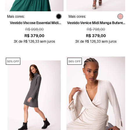
Mais cores:
Mais cores:
Vestido Viscose Essential Midi
Vestido Venice Midi Manga Bufante
Ajuste Ci Petroleo
Magenta
R$ 998,00
R$ 798,00
R$ 379,00
R$ 379,00
3X de R$ 126,33 sem juros
3X de R$ 126,33 sem juros
50% OFF
56% OFF