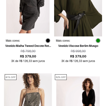
Mais cores:
Mais cores:
Vestido Malha Tweed Decote Reto
Vestido Viscose Berlim Musgo
Preto
R$ 798,00
R$ 998,00
R$ 379,00
R$ 379,00
3X de R$ 126,33 sem juros
3X de R$ 126,33 sem juros
61% OFF
52% OFF