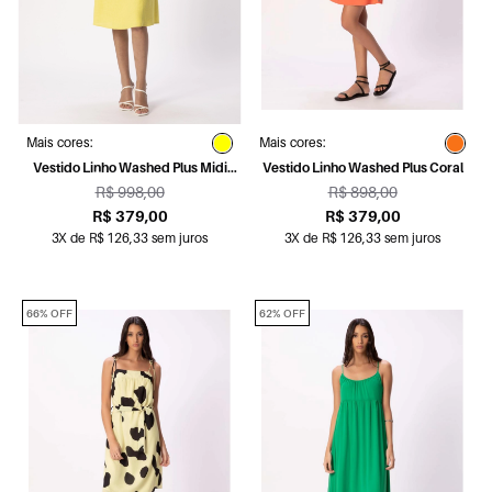
Mais cores:
Mais cores:
Vestido Linho Washed Plus Midi
Vestido Linho Washed Plus Coral
Amarelo
R$ 998,00
R$ 898,00
R$ 379,00
R$ 379,00
3X de R$ 126,33 sem juros
3X de R$ 126,33 sem juros
66% OFF
62% OFF