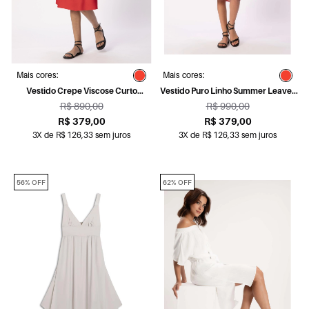
Mais cores:
Mais cores:
Vestido Crepe Viscose Curto
Vestido Puro Linho Summer Leaves
Vermelho
Vermelho
R$ 890,00
R$ 990,00
R$ 379,00
R$ 379,00
3X de R$ 126,33 sem juros
3X de R$ 126,33 sem juros
56% OFF
62% OFF