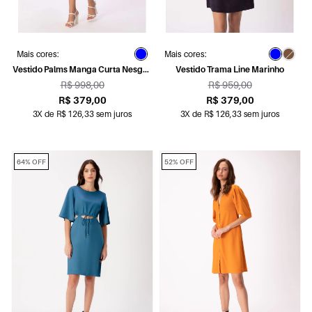
Mais cores:
Mais cores:
Vestido Palms Manga Curta Nesgas
Vestido Trama Line Marinho
Azul Bic
R$ 998,00
R$ 959,00
R$ 379,00
R$ 379,00
3X de R$ 126,33 sem juros
3X de R$ 126,33 sem juros
64% OFF
52% OFF