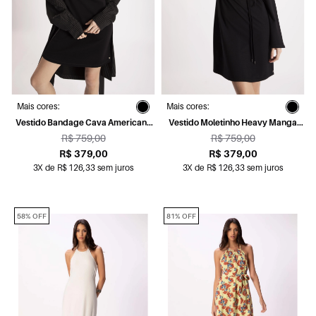
Mais cores:
Mais cores:
Vestido Bandage Cava Americana
Vestido Moletinho Heavy Manga
Preto
Sino Preto
R$ 759,00
R$ 759,00
R$ 379,00
R$ 379,00
3X de R$ 126,33 sem juros
3X de R$ 126,33 sem juros
58% OFF
81% OFF