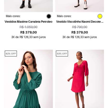
Mais cores:
Mais cores:
Vestidos Maxime Canaleta Petroleo
Vestido Viscolinho Naomi Decote v
Mostarda
R$ 1.059,00
R$ 790,00
R$ 379,00
R$ 379,00
3X de R$ 126,33 sem juros
3X de R$ 126,33 sem juros
62% OFF
53% OFF