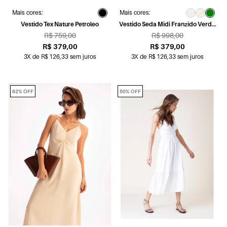
Mais cores:
Mais cores:
Vestido Tex Nature Petroleo
Vestido Seda Midi Franzido Verde
Maca
R$ 759,00
R$ 998,00
R$ 379,00
R$ 379,00
3X de R$ 126,33 sem juros
3X de R$ 126,33 sem juros
62% OFF
50% OFF