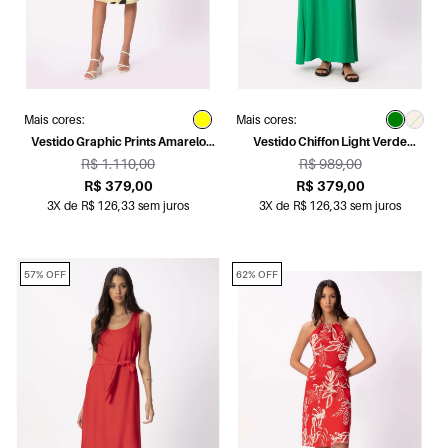
Mais cores:
Mais cores:
Vestido Graphic Prints Amarelo
Vestido Chiffon Light Verde
Limao
Bandeira
R$ 1.110,00
R$ 989,00
R$ 379,00
R$ 379,00
3X de R$ 126,33 sem juros
3X de R$ 126,33 sem juros
57% OFF
62% OFF