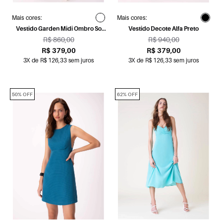
Mais cores:
Mais cores:
Vestido Garden Midi Ombro So
Vestido Decote Alfa Preto
Branco
R$ 860,00
R$ 940,00
R$ 379,00
R$ 379,00
3X de R$ 126,33 sem juros
3X de R$ 126,33 sem juros
50% OFF
62% OFF